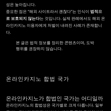
성은 높아집니다.
중요한 점은 “해외 사이트라서 괜찮다”는 인식이
법적으
로 보호되지 않는다
는 것입니다. 실제 판례에서도 해외 온
라인카지노 이용자에게 처벌이 내려진 사례가 존재합니
다.
본 글은 법적 정보를 정리한 콘텐츠이며, 도박
행위를 권장하지 않습니다.
온라인카지노 합법 국가
온라인카지노가 합법인 국가는 어디일까
온라인카지노의 합법성은 국가별로 크게 다릅니다. 일부