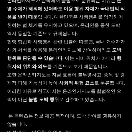
온라인카지노가 한국에서 불법으로 분류되는 이유는
운
영 주체가 해외에 있더라도 이용 행위 자체가 국내법의 적
용을 받기 때문
입니다. 대한민국은 사행행위를 엄격히 제
한하는 법 체계를 유지하고 있으며, 온라인을 통한 도박
역시 동일한 기준으로 규제됩니다.
현행 형법과 사행행위 관련 법률에 따르면, 국내 거주자가
해외 서버를 이용해 온라인카지노에 참여하더라도
도박
행위로 판단될 수 있습니다
. 이는 서버 위치가 아니라
행
위자의 위치와 의도
를 기준으로 보기 때문입니다.
또한 온라인카지노는 자금 흐름이 불투명하고, 중독 및 경
제적 피해 가능성이 높아
사회적 위험 요소
로 분류됩니다.
이러한 이유로 한국에서는 온라인카지노를 합법적인 오
락이 아닌
불법 도박 행위
로 간주하고 있습니다.
본 콘텐츠는 정보 제공 목적이며, 도박 참여를 권유하지
않습니다.